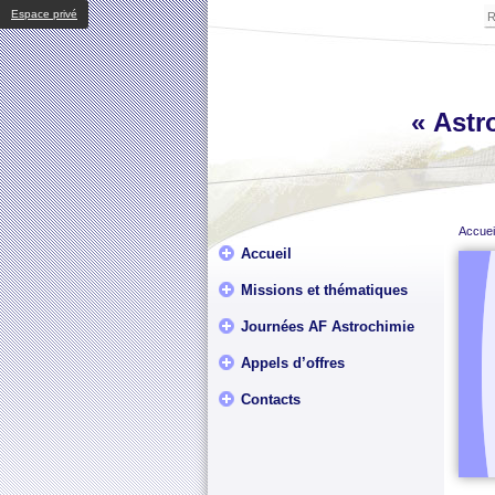
Espace privé
« Astro
Accuei
Accueil
Missions et thématiques
Journées AF Astrochimie
Appels d’offres
Contacts