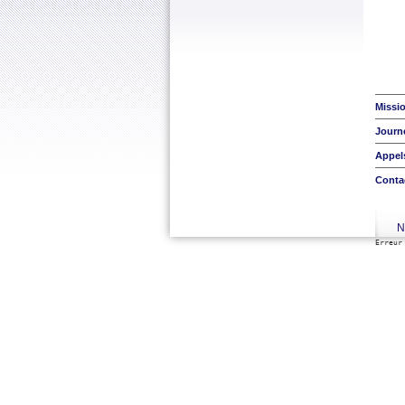
Missi
Journ
Appels
Conta
N
Erreur