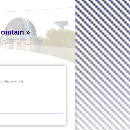
lointain »
ur chaque article.