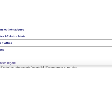
ons et thématiques
ées AF Astrochimie
 d’offres
cts
otice légale
 d’exécution plugins/auto/menus/v3.1.2/menus/espace_prive.html