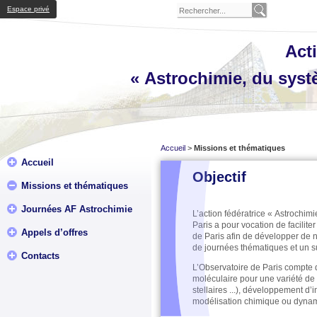
Espace privé
Acti
« Astrochimie, du systè
Accueil
>
Missions et thématiques
Accueil
Objectif
Missions et thématiques
Journées AF Astrochimie
L’action fédératrice « Astrochimi
Paris a pour vocation de facilite
Appels d’offres
de Paris afin de développer de no
de journées thématiques et un su
Contacts
L’Observatoire de Paris compte 
moléculaire pour une variété de 
stellaires ...), développement d
modélisation chimique ou dynam