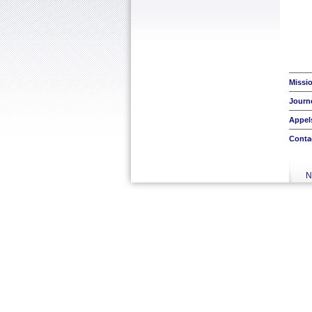
Missi
Journ
Appels
Conta
N