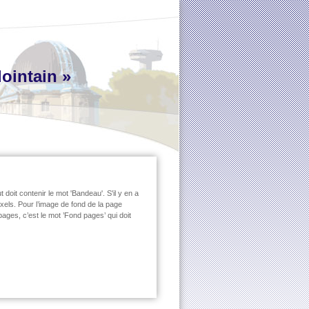
lointain »
doit contenir le mot 'Bandeau'. S'il y en a
pixels. Pour l’image de fond de la page
pages, c’est le mot ’Fond pages’ qui doit