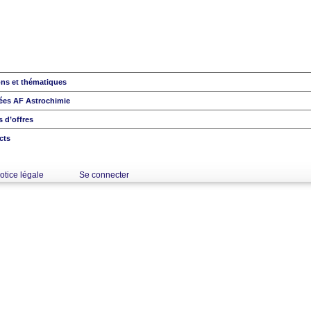
ons et thématiques
ées AF Astrochimie
 d’offres
cts
otice légale
Se connecter