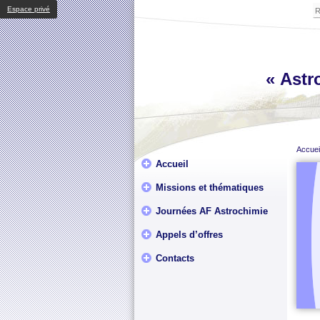
Espace privé
« Astro
Accuei
Accueil
Missions et thématiques
Journées AF Astrochimie
Appels d’offres
Contacts